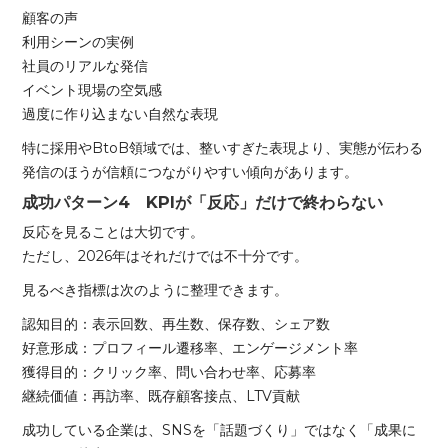
顧客の声
利用シーンの実例
社員のリアルな発信
イベント現場の空気感
過度に作り込まない自然な表現
特に採用やBtoB領域では、整いすぎた表現より、実態が伝わる
発信のほうが信頼につながりやすい傾向があります。
成功パターン4 KPIが「反応」だけで終わらない
反応を見ることは大切です。
ただし、2026年はそれだけでは不十分です。
見るべき指標は次のように整理できます。
認知目的：表示回数、再生数、保存数、シェア数
好意形成：プロフィール遷移率、エンゲージメント率
獲得目的：クリック率、問い合わせ率、応募率
継続価値：再訪率、既存顧客接点、LTV貢献
成功している企業は、SNSを「話題づくり」ではなく「成果に