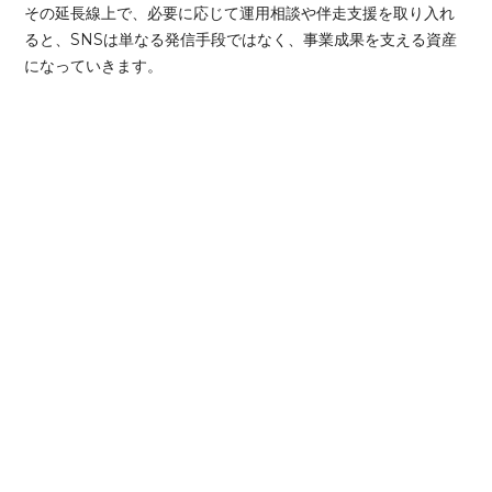
その延長線上で、必要に応じて運用相談や伴走支援を取り入れ
ると、SNSは単なる発信手段ではなく、事業成果を支える資産
になっていきます。
採用・育成・発信が
自社の魅力や強みを
それぞれ別々に進み
採用や広報で
全体最適になってい
十分に伝えきれてい
ない
ない
新しい取り組みが
依頼先が分かれ
現場へ定着や継続運
戦略と実行に
用まで
ズレが生まれている
つながらない