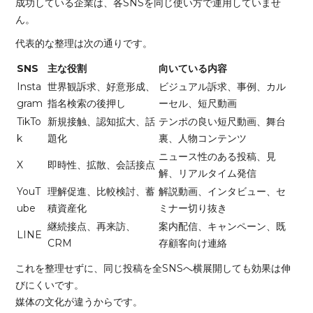
成功している企業は、各SNSを同じ使い方で運用していませ
ん。
代表的な整理は次の通りです。
SNS
主な役割
向いている内容
Insta
世界観訴求、好意形成、
ビジュアル訴求、事例、カル
gram
指名検索の後押し
ーセル、短尺動画
TikTo
新規接触、認知拡大、話
テンポの良い短尺動画、舞台
k
題化
裏、人物コンテンツ
ニュース性のある投稿、見
X
即時性、拡散、会話接点
解、リアルタイム発信
YouT
理解促進、比較検討、蓄
解説動画、インタビュー、セ
ube
積資産化
ミナー切り抜き
継続接点、再来訪、
案内配信、キャンペーン、既
LINE
CRM
存顧客向け連絡
これを整理せずに、同じ投稿を全SNSへ横展開しても効果は伸
びにくいです。
媒体の文化が違うからです。