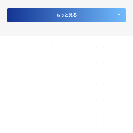
keyboard_arrow_down
もっと見る
採用から定着まで
途切れさせない
keyboard_arrow_right
お問い合わせ