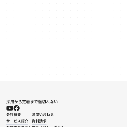
資料ダウンロード
file_download
03-6820-0803
phone_in_talk
受付時間: 平日 9:00〜18:00
採用から定着まで途切れない
会社概要
お問い合わせ
サービス紹介
資料請求