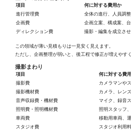
項目
何に対する費用か
進行管理費
全体の進行、人員調整
企画費
企画立案、構成案、台
ディレクション費
撮影・編集を成立させ
この領域が薄い見積もりは一見安く見えます。
ただし、企画整理が弱いと、後工程で修正が増えやす
撮影まわり
項目
何に対する費
撮影費
カメラマンや
撮影機材費
カメラ、レン
音声収録費・機材費
マイク、録音
照明費・照明機材費
照明スタッフ
車両費
移動用車両、
スタジオ費
スタジオ利用