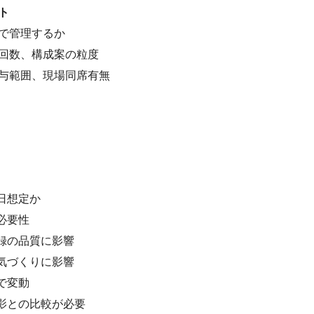
ト
で管理するか
回数、構成案の粒度
与範囲、現場同席有無
日想定か
必要性
録の品質に影響
気づくりに影響
で変動
影との比較が必要