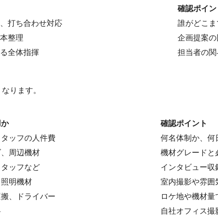
確認ポイン
、打ち合わせ対応
誰がどこま
本整理
企画提案の
る全体指揮
担当者の関
くなります。
用か
確認ポイント
スタッフの人件費
何名体制か、何
ズ、周辺機材
機材グレードと
スタッフなど
インタビュー収
、照明機材
室内撮影や雰囲
運搬、ドライバー
ロケ地や機材量
料
自社オフィス撮