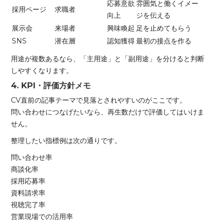
応募意欲
雰囲気と働くイメー
採用ページ
求職者
向上
ジを伝える
展示会
来場者
興味喚起
足を止めてもらう
SNS
潜在層
認知獲得
最初の接点を作る
用途が複数あるなら、「主用途」と「副用途」を分けると判断
しやすくなります。
4. KPI・評価方針メモ
CV直前の記事テーマで見落とされやすいのがここです。
問い合わせにつなげたいなら、再生数だけで評価してはいけま
せん。
整理したい指標例は次の通りです。
問い合わせ率
商談化率
採用応募率
資料請求率
視聴完了率
営業現場での活用率