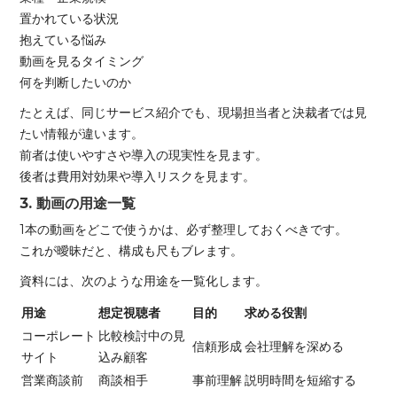
置かれている状況
抱えている悩み
動画を見るタイミング
何を判断したいのか
たとえば、同じサービス紹介でも、現場担当者と決裁者では見
たい情報が違います。
前者は使いやすさや導入の現実性を見ます。
後者は費用対効果や導入リスクを見ます。
3. 動画の用途一覧
1本の動画をどこで使うかは、必ず整理しておくべきです。
これが曖昧だと、構成も尺もブレます。
資料には、次のような用途を一覧化します。
用途
想定視聴者
目的
求める役割
コーポレート
比較検討中の見
信頼形成
会社理解を深める
サイト
込み顧客
営業商談前
商談相手
事前理解
説明時間を短縮する