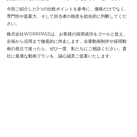
今回ご紹介した5つの比較ポイントを参考に、価格だけでなく、
専門性や提案力、そして担当者の熱意を総合的に判断してくだ
さい。
株式会社WORKPASSは、お客様の採用成功をゴールと捉え、
企画から活用まで徹底的に伴走します。企業動画制作や採用動
画の発注で迷ったら、ぜひ一度、私たちにご相談ください。貴
社に最適な動画プランを、誠心誠意ご提案いたします。
採用・育成・発信が
自社の魅力や強みを
それぞれ別々に進み
採用や広報で
全体最適になってい
十分に伝えきれてい
ない
ない