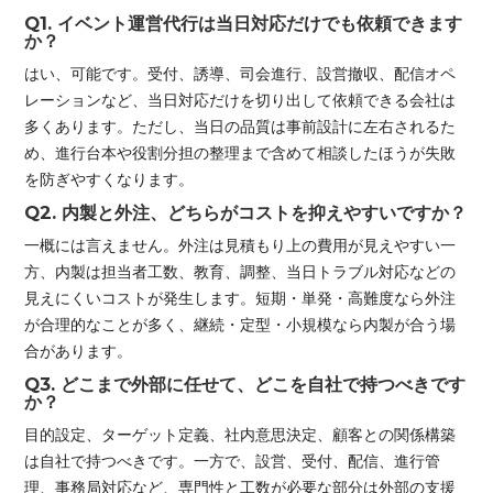
Q1. イベント運営代行は当日対応だけでも依頼できます
か？
はい、可能です。受付、誘導、司会進行、設営撤収、配信オペ
レーションなど、当日対応だけを切り出して依頼できる会社は
多くあります。ただし、当日の品質は事前設計に左右されるた
め、進行台本や役割分担の整理まで含めて相談したほうが失敗
を防ぎやすくなります。
Q2. 内製と外注、どちらがコストを抑えやすいですか？
一概には言えません。外注は見積もり上の費用が見えやすい一
方、内製は担当者工数、教育、調整、当日トラブル対応などの
見えにくいコストが発生します。短期・単発・高難度なら外注
が合理的なことが多く、継続・定型・小規模なら内製が合う場
合があります。
Q3. どこまで外部に任せて、どこを自社で持つべきです
か？
目的設定、ターゲット定義、社内意思決定、顧客との関係構築
は自社で持つべきです。一方で、設営、受付、配信、進行管
理、事務局対応など、専門性と工数が必要な部分は外部の支援